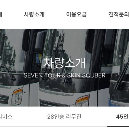
개
차량소개
이용요금
견적문
차량소개
SEVEN TOUR & SKIN SCUBER
니버스
28인승 리무진
45