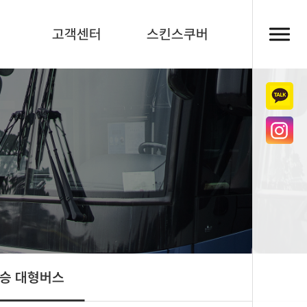
의
고객센터
스킨스쿠버
인승 대형버스