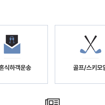
혼식하객운송
골프/스키모