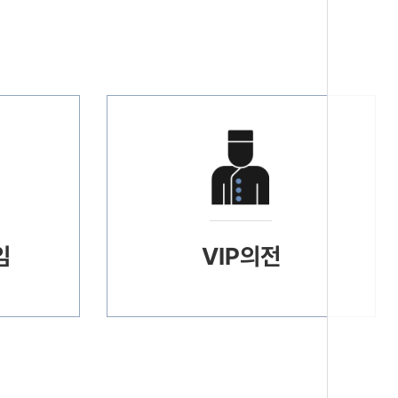
임
VIP의전