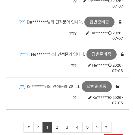
Ed*********
2026-
??
07-07
답변준비중
[??]
Da*******님의 견적문의 입니다.
Da*******
2026-
????
07-07
답변준비중
[????]
He******님의 견적문의 입니다.
He******
2026-
???
07-06
답변준비중
[??]
Ke******님의 견적문의 입니다.
Ke******
2026-
??
07-06
1
2
3
4
5