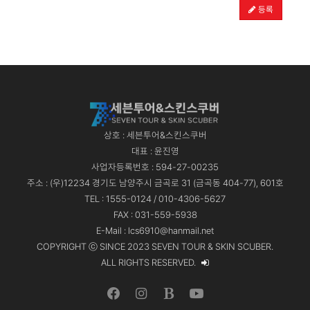
등록
상호 : 세븐투어&스킨스쿠버
대표 : 윤진영
사업자등록번호 : 594-27-00235
주소 : (우)12234 경기도 남양주시 금곡로 31 (금곡동 404-77), 601호
TEL : 1555-0124 / 010-4306-5627
FAX : 031-559-5938
E-Mail : lcs6910@hanmail.net
COPYRIGHT ⓒ SINCE 2023 SEVEN TOUR & SKIN SCUBER.
ALL RIGHTS RESERVED.