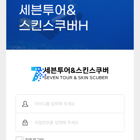
세븐투어&
스킨스쿠버H